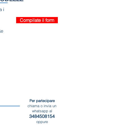
 i
Compilate il form
le
Per partecipare
chiama o invia un
whatsapp al
3484508154
oppure