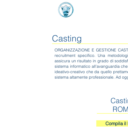
Home
Infomati
VIVI LA VITA
Casting
ORGANIZZAZIONE E GESTIONE CASTING: la
recruitment specifico. Una metodolog
assicura un risultato in grado di soddisfa
sistema informatico all’avanguardia che h
ideativo-creativo che da quello prettame
sistema altamente professionale. Ad oggi
Cast
RO
Compila i