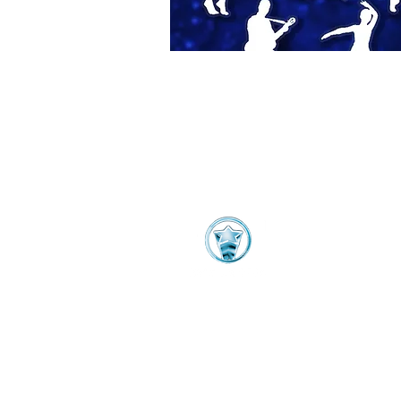
VIVI LA VITA
MANAGING PRODU
Nando Moscari
AMMINISTRAZ
Mina Moscari
mina.moscariello@vivilavi