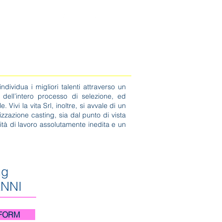
orm la ruota della fortuna
More
idua i migliori talenti attraverso un
dell’intero processo di selezione, ed
Vivi la vita Srl, inoltre, si avvale di un
izzazione casting, sia dal punto di vista
ità di lavoro assolutamente inedita e un
ng
NNI
 FORM