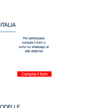
ITALIA
Per partecipare
compila il form o
scrivi su whatsapp al
348 4508154
Compila il form
MODELLE