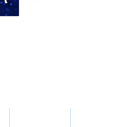
SEDE ROMA
SEDE MILANO
 srl
CER
ello
IONE
ello
ta.tv