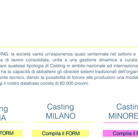
va Privacy
Chi siamo
Produzioni
Casting
Pubblico TV
f
 società vanta un'esperienza quasi ventennale nel settore e indiv
ia di lavoro consolidata, unita a una gestione dinamica e curata 
re qualsiasi tipologia di Casting in ambito nazionale ed internazionale. 
a la capacità di abbattere gli obsoleti sistemi tradizionali dell’organ
nte tecnico, dando la possibilità di fornire alle produzioni una modal
 il nostro database consta di 60.000 provini.
Casting
Casti
ing
MILANO
MINORE
MA
l FORM
Compila il FORM
Compila il