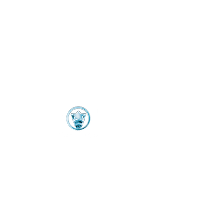
VIVI LA VITA srl
MANAGING PRODUCER
Nando Moscariello
AMMINISTRAZIONE
Mina Moscariello
mina.moscariello@vivilavita.tv