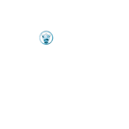
VIVI LA VITA srl
MANAGING PRODUCER
Nando Moscariello
AMMINISTRAZIONE
Mina Moscariello
mina.moscariello@vivilavita.tv
SEDE ROMA