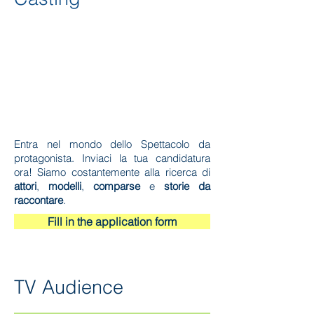
Home
About us
Formats
Casting
TV Audience
Services
Experience
Training
Careers
Contacts
Entra nel mondo dello Spettacolo
da
protagonista.
Inviaci la tua candidatura
ora! Siamo costantemente alla ricerca di
attori
,
modelli
,
comparse
e
storie da
raccontare
.
Fill in the application form
TV Audience