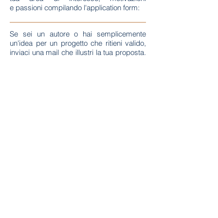
e passioni compilando l'application f
orm:
Se sei un autore o hai semplicemente
un'idea per un progetto che ritieni valido,
inviaci una mail che illustri la tua proposta.
Esamineremo il tuo progetto e se lo
troveremo interessante verrai contattato
dalla nostra redazione. Invia la tua idea
a
format@vivilavita.tv
Submit a format